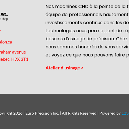
Nos machines CNC à la pointe de la t
équipe de professionnels hautement q
investissements continus dans les de
technologies nous permettent de ré
7
besoins d’usinage de précision. Chez 
sion.ca
nous sommes honorés de vous servir
raham avenue
et voyez ce que nous pouvons faire p
uebec, H9X 3T1
Atelier d’usinage >
yright 2026 | Euro Precision Inc. | All Rights Reserved | Powered by
123