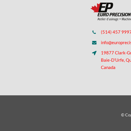
(514) 457 999
info@europreci
19877 Clark-G
Baie-D’Urfe, Q
Canada
© Cop